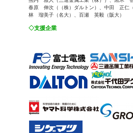
熊内 雅人（三進金属工業（株））、黒木 
春原 伸次（（株）ダルトン）、
中田 正仁
林
瑠美子（名大）、百瀬 英毅（阪大）
◇
支援企業