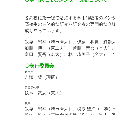
各高校に第一線で活躍する学術経験者のメン
高校生の主体的な研究を研究者の専門的な立場
成り立っています。
飯塚 裕幸（埼玉医大）、伊藤 和貴（愛媛大
加藤 博子（東工大）、
斉藤 泰秀（早大）
富田 賢吾（名大）、林
瑠美子（名大）、百
◇
実行委員会
委員長
吉識 肇（理研）
委員長代理
飯本 武志（東大）
委員
飯塚 裕幸（埼玉医大）、梶原 聖治（（株）