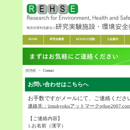
HOME
研究会概要
REHSEの活動
入会案内
HOME
>
Contact
お問い合わせはこちらへ
お手数ですがメールにて、ご連絡くださ
連絡先：jimukyokuアットマークrehse2007.co
【ご連絡内容】
1.お名前（漢字）